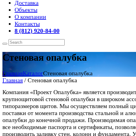
Доставка
Объекты
О компании
Контакты
8 (812) 920-84-00
Стеновая опалубка
Главная
Каталог
Стеновая опалубка
Главная
/ Стеновая опалубка
Компания «Проект Опалубка» является производи
крупнощитовой стеновой опалубки в широком асс
типоразмеров щитов. Мы осуществляем полный ц
поставки от момента производства стальной и ал
опалубки до конечной продажи. Производимая опа
все необходимые паспорта и сертификаты, позволя
производить заливку стен, колонн и фундамента. У